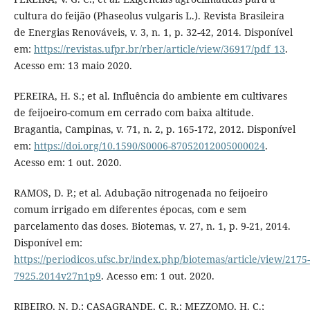
cultura do feijão (Phaseolus vulgaris L.). Revista Brasileira
de Energias Renováveis, v. 3, n. 1, p. 32-42, 2014. Disponível
em:
https://revistas.ufpr.br/rber/article/view/36917/pdf_13
.
Acesso em: 13 maio 2020.
PEREIRA, H. S.; et al. Influência do ambiente em cultivares
de feijoeiro-comum em cerrado com baixa altitude.
Bragantia, Campinas, v. 71, n. 2, p. 165-172, 2012. Disponível
em:
https://doi.org/10.1590/S0006-87052012005000024
.
Acesso em: 1 out. 2020.
RAMOS, D. P.; et al. Adubação nitrogenada no feijoeiro
comum irrigado em diferentes épocas, com e sem
parcelamento das doses. Biotemas, v. 27, n. 1, p. 9-21, 2014.
Disponível em:
https://periodicos.ufsc.br/index.php/biotemas/article/view/2175-
7925.2014v27n1p9
. Acesso em: 1 out. 2020.
RIBEIRO, N. D.; CASAGRANDE, C. R.; MEZZOMO, H. C.;