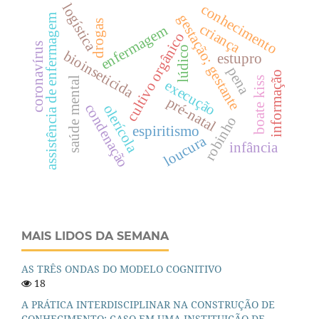
logística
conhecimento
gestação; gestante
assistência de enfermagem
drogas
criança
enfermagem
cultivo orgânico
coronavírus
lúdico
bioinseticida
estupro
pena
informação
saúde mental
boate kiss
execução
pré-natal
condenação
olerícola
robinho
espiritismo
loucura
infância
MAIS LIDOS DA SEMANA
AS TRÊS ONDAS DO MODELO COGNITIVO
18
A PRÁTICA INTERDISCIPLINAR NA CONSTRUÇÃO DE
CONHECIMENTO: CASO EM UMA INSTITUIÇÃO DE