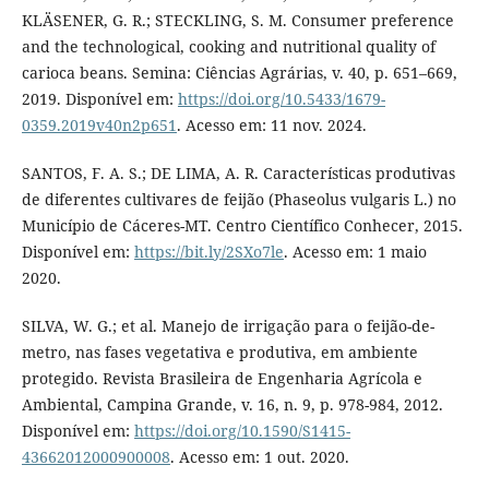
KLÄSENER, G. R.; STECKLING, S. M. Consumer preference
and the technological, cooking and nutritional quality of
carioca beans. Semina: Ciências Agrárias, v. 40, p. 651–669,
2019. Disponível em:
https://doi.org/10.5433/1679-
0359.2019v40n2p651
. Acesso em: 11 nov. 2024.
SANTOS, F. A. S.; DE LIMA, A. R. Características produtivas
de diferentes cultivares de feijão (Phaseolus vulgaris L.) no
Município de Cáceres-MT. Centro Científico Conhecer, 2015.
Disponível em:
https://bit.ly/2SXo7le
. Acesso em: 1 maio
2020.
SILVA, W. G.; et al. Manejo de irrigação para o feijão-de-
metro, nas fases vegetativa e produtiva, em ambiente
protegido. Revista Brasileira de Engenharia Agrícola e
Ambiental, Campina Grande, v. 16, n. 9, p. 978-984, 2012.
Disponível em:
https://doi.org/10.1590/S1415-
43662012000900008
. Acesso em: 1 out. 2020.