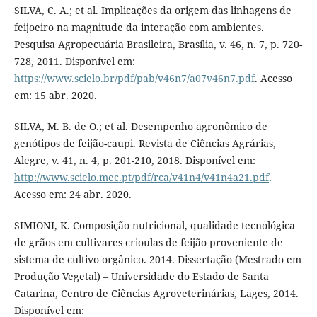
SILVA, C. A.; et al. Implicações da origem das linhagens de
feijoeiro na magnitude da interação com ambientes.
Pesquisa Agropecuária Brasileira, Brasília, v. 46, n. 7, p. 720-
728, 2011. Disponível em:
https://www.scielo.br/pdf/pab/v46n7/a07v46n7.pdf
. Acesso
em: 15 abr. 2020.
SILVA, M. B. de O.; et al. Desempenho agronômico de
genótipos de feijão-caupi. Revista de Ciências Agrárias,
Alegre, v. 41, n. 4, p. 201-210, 2018. Disponível em:
http://www.scielo.mec.pt/pdf/rca/v41n4/v41n4a21.pdf
.
Acesso em: 24 abr. 2020.
SIMIONI, K. Composição nutricional, qualidade tecnológica
de grãos em cultivares crioulas de feijão proveniente de
sistema de cultivo orgânico. 2014. Dissertação (Mestrado em
Produção Vegetal) – Universidade do Estado de Santa
Catarina, Centro de Ciências Agroveterinárias, Lages, 2014.
Disponível em: