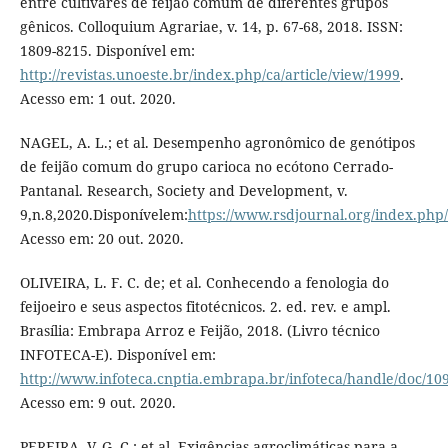
entre cultivares de feijão comum de diferentes grupos
gênicos. Colloquium Agrariae, v. 14, p. 67-68, 2018. ISSN:
1809-8215. Disponível em:
http://revistas.unoeste.br/index.php/ca/article/view/1999
.
Acesso em: 1 out. 2020.
NAGEL, A. L.; et al. Desempenho agronômico de genótipos
de feijão comum do grupo carioca no ecótono Cerrado-
Pantanal. Research, Society and Development, v.
9,n.8,2020.Disponívelem:
https://www.rsdjournal.org/index.php/
Acesso em: 20 out. 2020.
OLIVEIRA, L. F. C. de; et al. Conhecendo a fenologia do
feijoeiro e seus aspectos fitotécnicos. 2. ed. rev. e ampl.
Brasília: Embrapa Arroz e Feijão, 2018. (Livro técnico
INFOTECA-E). Disponível em:
http://www.infoteca.cnptia.embrapa.br/infoteca/handle/doc/10
Acesso em: 9 out. 2020.
PEREIRA, V. G. C.; et al. Exigências agroclimáticas para a