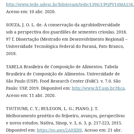
http://www.tede.udesc.br/bitstream/tede/1396/1/PGPV14MA156
Acesso em: 10 abr. 2020.
SOUZA, J. O. L. de. A conservação da agrobiodiversidade
sob a perspectiva dos guardiões de sementes crioulas. 2018.
97 f. Dissertação (Mestrado em Desenvolvimento Regional) –
Universidade Tecnológica Federal do Paraná, Pato Branco,
2018.
TABELA Brasileira de Composição de Alimentos. Tabela
Brasileira de Composição de Alimentos. Universidade de
São Paulo (USP). Food Research Center (FoRC). v. 7.0. São
Paulo: USP, 2019. Disponível em:
http://www.fcf.usp.br/tbca
.
Acesso em: 11 abr. 2020.
TSUTSUMI, C. Y.; BULEGON, L. G.; PIANO, J. T.
Melhoramento genético do feijoeiro, avanços, perspectivas
e novos estudos. Nativa, Sinop, v. 3, n. 3, p. 217-223, 2015.
Disponível em:
https://go.aws/2AjtXH6
. Acesso em: 21 abr.