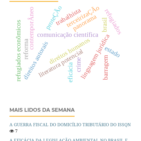
terceirizaÇÃo
proteÇÃo
trabalhista
contemporÂneo
refugiados
panorama
brasil
refugiados econômicos
comunicação científica
linguagem jurídica
direitos humanos
reforma
direitos autorais
estado
literatura potencial
barragem
crime
eficácia
MAIS LIDOS DA SEMANA
A GUERRA FISCAL DO DOMICÍLIO TRIBUTÁRIO DO ISSQN
7
A EFICÁCIA DA LEGISLAÇÃO AMBIENTAL NO BRASIL E